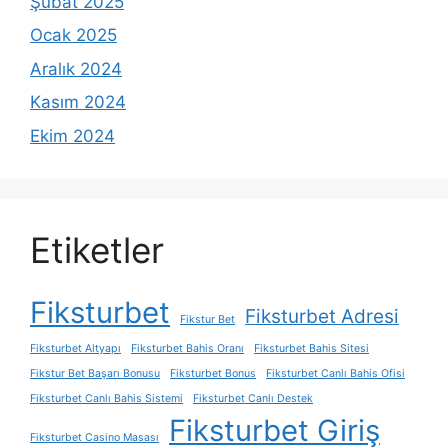
Şubat 2025
Ocak 2025
Aralık 2024
Kasım 2024
Ekim 2024
Etiketler
Fiksturbet
Fiksturbet Adresi
Fikstur Bet
Fiksturbet Altyapı
Fiksturbet Bahis Oranı
Fiksturbet Bahis Sitesi
Fikstur Bet Başarı Bonusu
Fiksturbet Bonus
Fiksturbet Canlı Bahis Ofisi
Fiksturbet Canlı Bahis Sistemi
Fiksturbet Canlı Destek
Fiksturbet Giriş
Fiksturbet Casino Masası