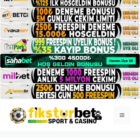
İçeriğe
atla
Menü