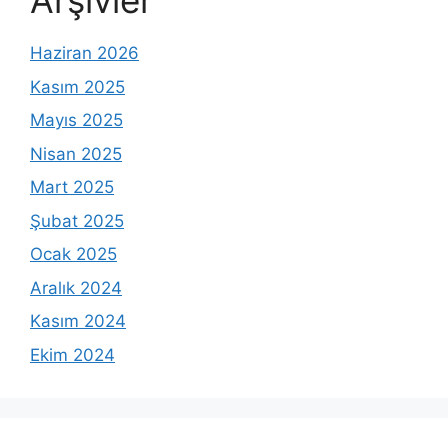
Arşivler
Haziran 2026
Kasım 2025
Mayıs 2025
Nisan 2025
Mart 2025
Şubat 2025
Ocak 2025
Aralık 2024
Kasım 2024
Ekim 2024