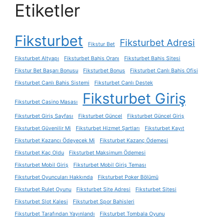
Etiketler
Fiksturbet
Fiksturbet Adresi
Fikstur Bet
Fiksturbet Altyapı
Fiksturbet Bahis Oranı
Fiksturbet Bahis Sitesi
Fikstur Bet Başarı Bonusu
Fiksturbet Bonus
Fiksturbet Canlı Bahis Ofisi
Fiksturbet Canlı Bahis Sistemi
Fiksturbet Canlı Destek
Fiksturbet Giriş
Fiksturbet Casino Masası
Fiksturbet Giriş Sayfası
Fiksturbet Güncel
Fiksturbet Güncel Giriş
Fiksturbet Güvenilir Mi
Fiksturbet Hizmet Şartları
Fiksturbet Kayıt
Fiksturbet Kazancı Ödeyecek Mi
Fiksturbet Kazanç Ödemesi
Fiksturbet Kaç Oldu
Fiksturbet Maksimum Ödemesi
Fiksturbet Mobil Giriş
Fiksturbet Mobil Giriş Teması
Fiksturbet Oyuncuları Hakkında
Fiksturbet Poker Bölümü
Fiksturbet Rulet Oyunu
Fiksturbet Site Adresi
Fiksturbet Sitesi
Fiksturbet Slot Kalesi
Fiksturbet Spor Bahisleri
Fiksturbet Tarafından Yayınlandı
Fiksturbet Tombala Oyunu