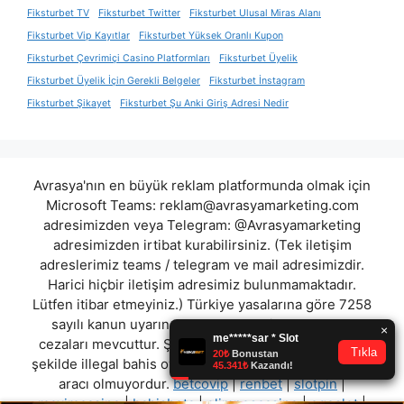
Fiksturbet TV
Fiksturbet Twitter
Fiksturbet Ulusal Miras Alanı
Fiksturbet Vip Kayıtlar
Fiksturbet Yüksek Oranlı Kupon
Fiksturbet Çevrimiçi Casino Platformları
Fiksturbet Üyelik
Fiksturbet Üyelik İçin Gerekli Belgeler
Fiksturbet İnstagram
Fiksturbet Şikayet
Fiksturbet Şu Anki Giriş Adresi Nedir
Avrasya'nın en büyük reklam platformunda olmak için
Microsoft Teams:
reklam@avrasyamarketing.com
adresimizden veya Telegram: @Avrasyamarketing
adresimizden irtibat kurabilirsiniz. (Tek iletişim
adreslerimiz teams / telegram ve mail adresimizdir.
Harici hiçbir iletişim adresimiz bulunmamaktadır.
Lütfen itibar etmeyiniz.) Türkiye yasalarına göre 7258
sayılı kanun uyarınca yasa dışı bahis oynamanın
cezaları mevcuttur. Şu an bulunduğunuz site hiç bir
şekilde illegal bahis oyunları oynatmıyor ve oynamaya
aracı olmuyordur.
betcovip
|
renbet
|
slotpin
|
maximcasino
|
bahisbeta
|
olimposcasino
|
egeslot
|