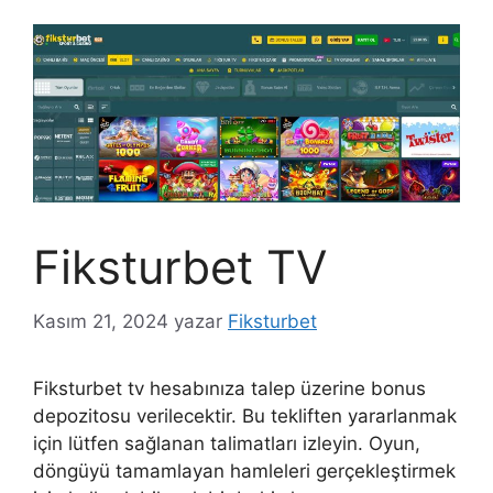
Fiksturbet TV
Kasım 21, 2024
yazar
Fiksturbet
Fiksturbet tv hesabınıza talep üzerine bonus
depozitosu verilecektir. Bu tekliften yararlanmak
için lütfen sağlanan talimatları izleyin. Oyun,
döngüyü tamamlayan hamleleri gerçekleştirmek