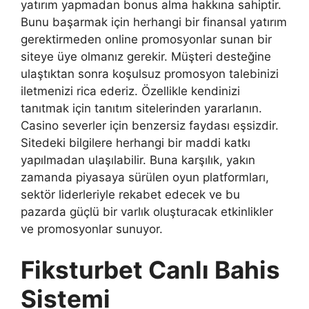
yatırım yapmadan bonus alma hakkına sahiptir.
Bunu başarmak için herhangi bir finansal yatırım
gerektirmeden online promosyonlar sunan bir
siteye üye olmanız gerekir. Müşteri desteğine
ulaştıktan sonra koşulsuz promosyon talebinizi
iletmenizi rica ederiz. Özellikle kendinizi
tanıtmak için tanıtım sitelerinden yararlanın.
Casino severler için benzersiz faydası eşsizdir.
Sitedeki bilgilere herhangi bir maddi katkı
yapılmadan ulaşılabilir. Buna karşılık, yakın
zamanda piyasaya sürülen oyun platformları,
sektör liderleriyle rekabet edecek ve bu
pazarda güçlü bir varlık oluşturacak etkinlikler
ve promosyonlar sunuyor.
Fiksturbet Canlı Bahis
Sistemi