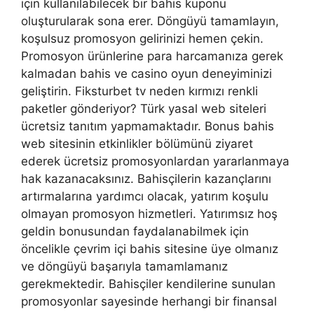
için kullanılabilecek bir bahis kuponu
oluşturularak sona erer. Döngüyü tamamlayın,
koşulsuz promosyon gelirinizi hemen çekin.
Promosyon ürünlerine para harcamanıza gerek
kalmadan bahis ve casino oyun deneyiminizi
geliştirin. Fiksturbet tv neden kırmızı renkli
paketler gönderiyor? Türk yasal web siteleri
ücretsiz tanıtım yapmamaktadır. Bonus bahis
web sitesinin etkinlikler bölümünü ziyaret
ederek ücretsiz promosyonlardan yararlanmaya
hak kazanacaksınız. Bahisçilerin kazançlarını
artırmalarına yardımcı olacak, yatırım koşulu
olmayan promosyon hizmetleri. Yatırımsız hoş
geldin bonusundan faydalanabilmek için
öncelikle çevrim içi bahis sitesine üye olmanız
ve döngüyü başarıyla tamamlamanız
gerekmektedir. Bahisçiler kendilerine sunulan
promosyonlar sayesinde herhangi bir finansal