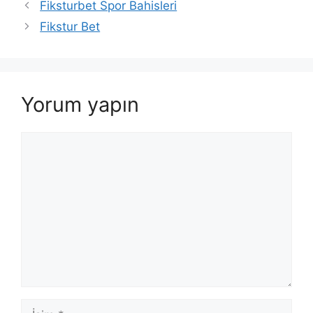
Fiksturbet Spor Bahisleri
Fikstur Bet
Yorum yapın
Yorum
İsim