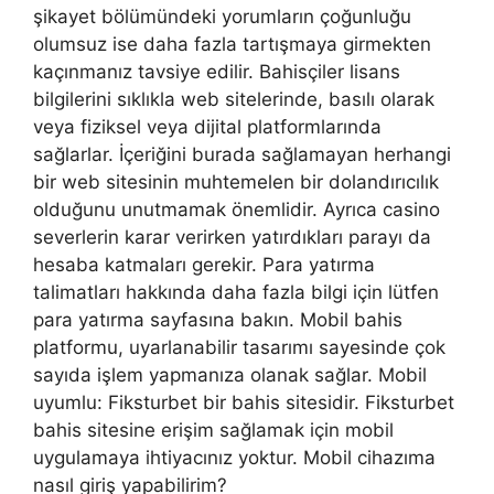
şikayet bölümündeki yorumların çoğunluğu
olumsuz ise daha fazla tartışmaya girmekten
kaçınmanız tavsiye edilir. Bahisçiler lisans
bilgilerini sıklıkla web sitelerinde, basılı olarak
veya fiziksel veya dijital platformlarında
sağlarlar. İçeriğini burada sağlamayan herhangi
bir web sitesinin muhtemelen bir dolandırıcılık
olduğunu unutmamak önemlidir. Ayrıca casino
severlerin karar verirken yatırdıkları parayı da
hesaba katmaları gerekir. Para yatırma
talimatları hakkında daha fazla bilgi için lütfen
para yatırma sayfasına bakın. Mobil bahis
platformu, uyarlanabilir tasarımı sayesinde çok
sayıda işlem yapmanıza olanak sağlar. Mobil
uyumlu: Fiksturbet bir bahis sitesidir. Fiksturbet
bahis sitesine erişim sağlamak için mobil
uygulamaya ihtiyacınız yoktur. Mobil cihazıma
nasıl giriş yapabilirim?