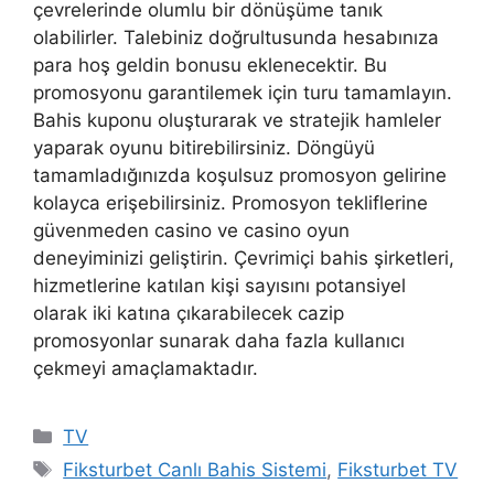
çevrelerinde olumlu bir dönüşüme tanık
olabilirler. Talebiniz doğrultusunda hesabınıza
para hoş geldin bonusu eklenecektir. Bu
promosyonu garantilemek için turu tamamlayın.
Bahis kuponu oluşturarak ve stratejik hamleler
yaparak oyunu bitirebilirsiniz. Döngüyü
tamamladığınızda koşulsuz promosyon gelirine
kolayca erişebilirsiniz. Promosyon tekliflerine
güvenmeden casino ve casino oyun
deneyiminizi geliştirin. Çevrimiçi bahis şirketleri,
hizmetlerine katılan kişi sayısını potansiyel
olarak iki katına çıkarabilecek cazip
promosyonlar sunarak daha fazla kullanıcı
çekmeyi amaçlamaktadır.
Kategoriler
TV
Etiketler
Fiksturbet Canlı Bahis Sistemi
,
Fiksturbet TV