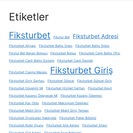
Etiketler
Fiksturbet
Fiksturbet Adresi
Fikstur Bet
Fiksturbet Altyapı
Fiksturbet Bahis Oranı
Fiksturbet Bahis Sitesi
Fikstur Bet Başarı Bonusu
Fiksturbet Bonus
Fiksturbet Canlı Bahis Ofisi
Fiksturbet Canlı Bahis Sistemi
Fiksturbet Canlı Destek
Fiksturbet Giriş
Fiksturbet Casino Masası
Fiksturbet Giriş Sayfası
Fiksturbet Güncel
Fiksturbet Güncel Giriş
Fiksturbet Güvenilir Mi
Fiksturbet Hizmet Şartları
Fiksturbet Kayıt
Fiksturbet Kazancı Ödeyecek Mi
Fiksturbet Kazanç Ödemesi
Fiksturbet Kaç Oldu
Fiksturbet Maksimum Ödemesi
Fiksturbet Mobil Giriş
Fiksturbet Mobil Giriş Teması
Fiksturbet Oyuncuları Hakkında
Fiksturbet Poker Bölümü
Fiksturbet Rulet Oyunu
Fiksturbet Site Adresi
Fiksturbet Sitesi
Fiksturbet Slot Kalesi
Fiksturbet Spor Bahisleri