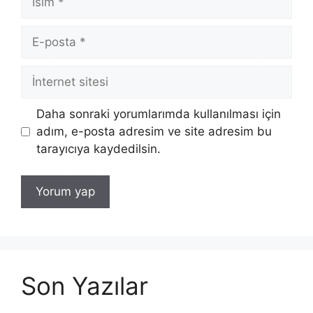
E-
posta
İnternet
sitesi
Daha sonraki yorumlarımda kullanılması için
adım, e-posta adresim ve site adresim bu
tarayıcıya kaydedilsin.
Son Yazılar