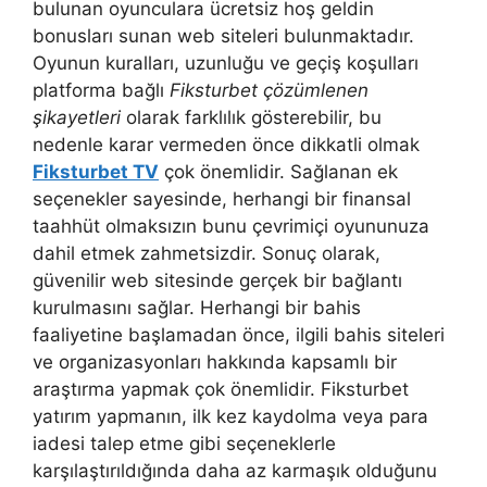
bulunan oyunculara ücretsiz hoş geldin
bonusları sunan web siteleri bulunmaktadır.
Oyunun kuralları, uzunluğu ve geçiş koşulları
platforma bağlı
Fiksturbet çözümlenen
şikayetleri
olarak farklılık gösterebilir, bu
nedenle karar vermeden önce dikkatli olmak
Fiksturbet TV
çok önemlidir. Sağlanan ek
seçenekler sayesinde, herhangi bir finansal
taahhüt olmaksızın bunu çevrimiçi oyununuza
dahil etmek zahmetsizdir. Sonuç olarak,
güvenilir web sitesinde gerçek bir bağlantı
kurulmasını sağlar. Herhangi bir bahis
faaliyetine başlamadan önce, ilgili bahis siteleri
ve organizasyonları hakkında kapsamlı bir
araştırma yapmak çok önemlidir. Fiksturbet
yatırım yapmanın, ilk kez kaydolma veya para
iadesi talep etme gibi seçeneklerle
karşılaştırıldığında daha az karmaşık olduğunu